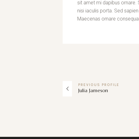
sit amet mi dapibus ornare.
nisi iaculis porta. Sed sapien t
Maecenas ornare consequat
PREVIOUS
PROFILE
Julia Jameson