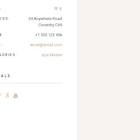
:
5
ESS:
34 Anywhere Road
Coventry CV6
E:
+1 555 123 456
:
email@email.com
GORIES:
Spa Master
IALS