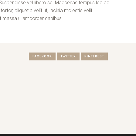
 Suspendisse vel libero se. Maecenas tempus leo ac
ortor, aliquet a velit ut, lacinia molestie velit.
 massa ullamcorper dapibus.
FACEBOOK
TWITTER
PINTEREST