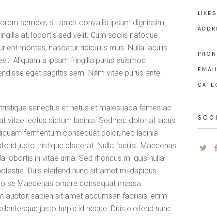
LIKES
 lorem semper, sit amet convallis ipsum dignissim.
ADDR
gilla at, lobortis sed velit. Cum sociis natoque
rient montes, nascetur ridiculus mus. Nulla iaculis
PHON
eet. Aliquam a ipsum fringilla purus euismod
EMAIL
ndisse eget sagittis sem. Nam vitae purus ante.
CATE
 tristique senectus et netus et malesuada fames ac
SOC
at vitae lectus dictum lacinia. Sed nec dolor at lacus
. Aliquam fermentum consequat dolor, nec lacinia
to id justo tristique placerat. Nulla facilisi. Maecenas
 lobortis in vitae urna. Sed rhoncus mi quis nulla
molestie. Duis eleifend nunc sit amet mi dapibus
bero se Maecenas ornare consequat massa
 auctor, sapien sit amet accumsan facilisis, enim
pellentesque justo turpis id neque. Duis eleifend nunc