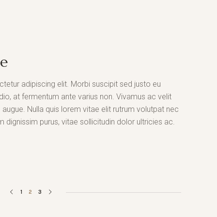
ge
etur adipiscing elit. Morbi suscipit sed justo eu
dio, at fermentum ante varius non. Vivamus ac velit
ugue. Nulla quis lorem vitae elit rutrum volutpat nec
nissim purus, vitae sollicitudin dolor ultricies ac.
1
2
3