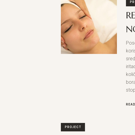
PR
R
N
Pos
kori
sred
irit
koli
bora
stop
REA
PROJECT