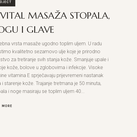
OJECT
EVITAL MASAŽA STOPALA,
OGU I GLAVE
ebna vrsta masaže ugodno toplim uljem. U radu
stimo kvalitetno sezamovo ulje koje je prirodno
stvo za tretiranje svih stanja kože. Smanjuje upale i
acije kože, bolove u zglobovima i infekcije. Visoke
čine vitamina E sprječavaju prijevremeni nastanak
 i starenje kože. Trajanje tretmana je 50 minuta,
ala i noge masiraju se toplim uljem 40...
D MORE